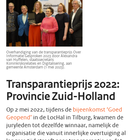
Overhandiging van de transparantieprijs Over
Informatie Gesproken 2023 door Alexandra
van Huffelen, staatssecretaris
Koninkrijksrelaties en Digitalisering, aan
gemeente Amsterdam (1 mei 2023).
Transparantieprijs 2022:
Provincie Zuid-Holland
Op 2 mei 2022, tijdens de
bijeenkomst ‘Goed
Geopend’
in de LocHal in Tilburg, kwamen de
juryleden tot dezelfde winnaar, namelijk de
organisatie die vanuit innerlijke overtuiging al