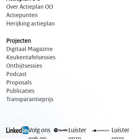
Over Actieplan OO
Actiepunten
Herijking actieplan
Projecten
Digitaal Magazine
Keukentafelsessies
Ontbijtsessies
Podcast
Proposals
Publicaties
Transparantieprijs
Volg ons
Luister
Luister
ook op
onze
onze