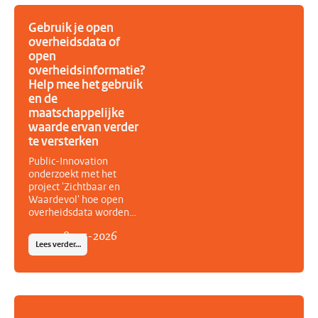
van het actieplan tijdens
de herijking aanzienlijk
Gebruik je open
vergroot. Het vernieuwde
overheidsdata of
actieplan bevat zeven
open
nieuwe acties, acht
overheidsinformatie?
aangescherpte acties en
Help mee het gebruik
kent een sterkere
en de
samenwerking tussen
maatschappelijke
overheid en
maatschappelijke
waarde ervan verder
organisaties.
te versterken
Public-Innovation
onderzoekt met het
project 'Zichtbaar en
Waardevol' hoe open
overheidsdata worden
gebruikt, welke
08
-
07
-
2026
maatschappelijke waarde
Lees verder…
zij opleveren en wat
nodig is om het
(her)gebruik verder te
stimuleren. Het project is
geselecteerd door de
maatschappelijke coalitie