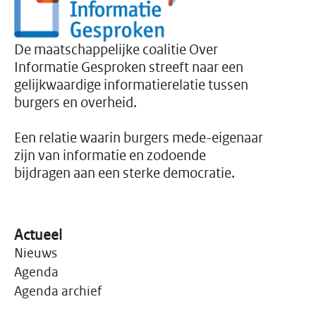
Instituut Maatschappelijke
Innovatie (IMI) laat in zijn
onderzoek Klem in het
systeem,
De maatschappelijke coalitie Over
Informatieplichten voor
Informatie Gesproken streeft naar een
multiprobleemhuishoudens
zien hoe ingewikkeld de
gelijkwaardige informatierelatie tussen
administratieve
burgers en overheid.
werkelijkheid inmiddels is
geworden voor mensen
rond de armoedegrens.
Een relatie waarin burgers mede-eigenaar
zijn van informatie en zodoende
bijdragen aan een sterke democratie.
Actueel
Nieuws
Agenda
Agenda archief