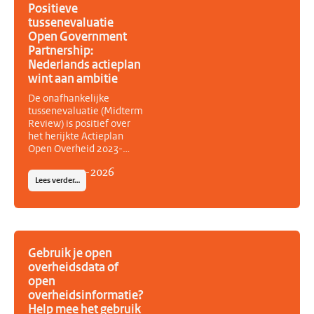
Positieve
tussenevaluatie
Open Government
Partnership:
Nederlands actieplan
wint aan ambitie
De onafhankelijke
tussenevaluatie (Midterm
Review) is positief over
het herijkte Actieplan
Open Overheid 2023-
2027. Volgens het
14
-
07
-
2026
Independent Reporting
Lees verder…
Mechanism (IRM) van het
Open Government
Partnership (OGP) heeft
Nederland de ambitie
van het actieplan tijdens
de herijking aanzienlijk
Gebruik je open
vergroot. Het vernieuwde
overheidsdata of
actieplan bevat zeven
open
nieuwe acties, acht
overheidsinformatie?
aangescherpte acties en
Help mee het gebruik
kent een sterkere