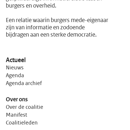
administratieve
burgers en overheid.
werkelijkheid inmiddels is
geworden voor mensen
rond de armoedegrens.
Een relatie waarin burgers mede-eigenaar
zijn van informatie en zodoende
bijdragen aan een sterke democratie.
Actueel
Nieuws
Agenda
Agenda archief
Over ons
Over de coalitie
Manifest
Coalitieleden