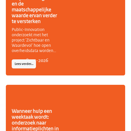
en de
samenwerking tussen
maatschappelijke
overheid en
maatschappelijke
waarde ervan verder
organisaties.
te versterken
Public-Innovation
onderzoekt met het
project 'Zichtbaar en
Waardevol' hoe open
overheidsdata worden
gebruikt, welke
08
-
07
-
2026
maatschappelijke waarde
Lees verder…
zij opleveren en wat
nodig is om het
(her)gebruik verder te
stimuleren. Het project is
geselecteerd door de
maatschappelijke coalitie
Over Informatie
Gesproken en het
ministerie van
Wanneer hulp een
Binnenlandse Zaken en
weektaak wordt:
Koninkrijksrelaties in het
onderzoek naar
kader van het Actieplan
informatieplichten in
Open Overheid.