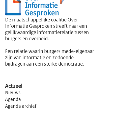
Instituut Maatschappelijke
Innovatie (IMI) laat in zijn
onderzoek Klem in het
systeem,
De maatschappelijke coalitie Over
Informatieplichten voor
Informatie Gesproken streeft naar een
multiprobleemhuishoudens
zien hoe ingewikkeld de
gelijkwaardige informatierelatie tussen
administratieve
burgers en overheid.
werkelijkheid inmiddels is
geworden voor mensen
rond de armoedegrens.
Een relatie waarin burgers mede-eigenaar
zijn van informatie en zodoende
bijdragen aan een sterke democratie.
Actueel
Nieuws
Agenda
Agenda archief