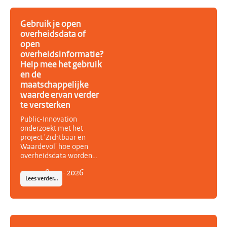
Nederland de ambitie
van het actieplan tijdens
de herijking aanzienlijk
Gebruik je open
vergroot. Het vernieuwde
overheidsdata of
actieplan bevat zeven
open
nieuwe acties, acht
overheidsinformatie?
aangescherpte acties en
Help mee het gebruik
kent een sterkere
en de
samenwerking tussen
maatschappelijke
overheid en
maatschappelijke
waarde ervan verder
organisaties.
te versterken
Public-Innovation
onderzoekt met het
project 'Zichtbaar en
Waardevol' hoe open
overheidsdata worden
gebruikt, welke
08
-
07
-
2026
maatschappelijke waarde
Lees verder…
zij opleveren en wat
nodig is om het
(her)gebruik verder te
stimuleren. Het project is
geselecteerd door de