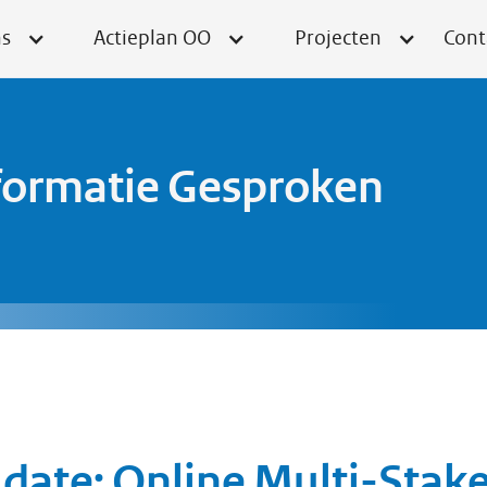
ns
Actieplan OO
Projecten
Cont
formatie Gesproken
 date: Online Multi-Stak