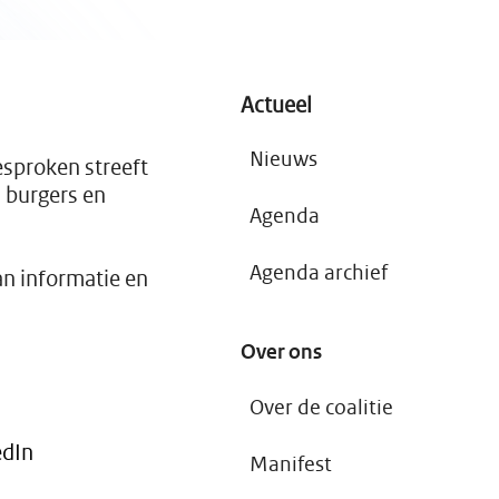
Open Overheid.
o
s
I
m
z
Actueel
a
w
g
Nieuws
esproken streeft
r
n burgers en
Agenda
Agenda archief
an informatie en
Over ons
Over de coalitie
edIn
Manifest