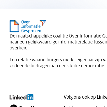
vernieuwde
actieplan bevat
zeven nieuwe
acties, acht
aangescherpte
acties en kent een
sterkere
samenwerking
De maatschappelijke coalitie Over Informatie G
tussen overheid en
maatschappelijke
naar een gelijkwaardige informatierelatie tusse
organisaties.
overheid.
Een relatie waarin burgers mede-eigenaar zijn v
zodoende bijdragen aan een sterke democratie.
Volg ons ook op Link