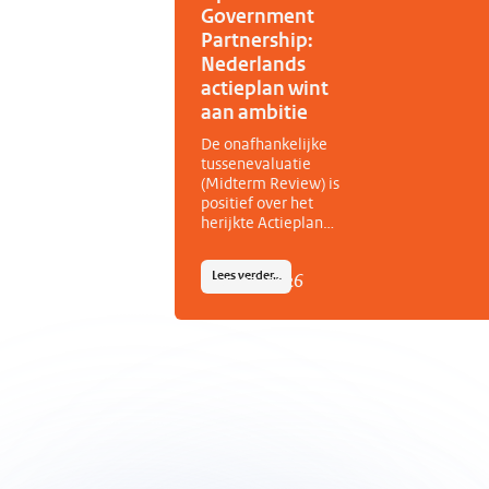
Government
Partnership:
Nederlands
actieplan wint
aan ambitie
De onafhankelijke
tussenevaluatie
(Midterm Review) is
positief over het
herijkte Actieplan
Open Overheid
2023-2027. Volgens
14
-
07
-
2026
Lees verder…
het Independent
Reporting
Mechanism (IRM)
van het Open
Government
Partnership (OGP)
heeft Nederland de
ambitie van het
actieplan tijdens de
herijking aanzienlijk
vergroot. Het