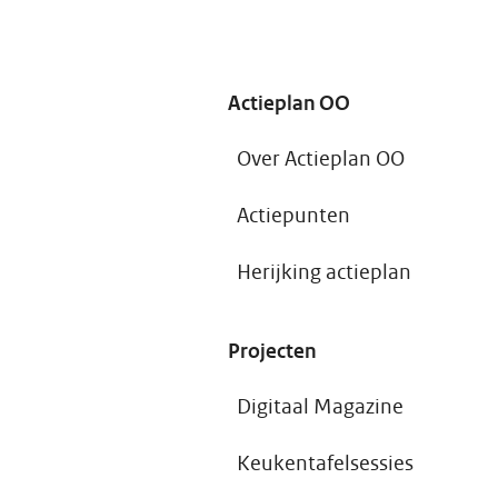
nderzoek Klem in het
ysteem,
nformatieplichten voor
ultiprobleemhuishoudens
ien hoe ingewikkeld de
Actieplan OO
dministratieve
erkelijkheid inmiddels is
eworden voor mensen
Over Actieplan OO
ond de armoedegrens.
Actiepunten
Herijking actieplan
Projecten
Digitaal Magazine
Keukentafelsessies