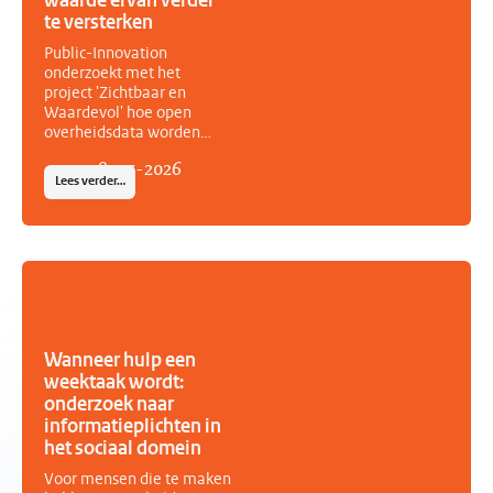
waarde ervan verder
organisaties.
te versterken
Public-Innovation
onderzoekt met het
project 'Zichtbaar en
Waardevol' hoe open
overheidsdata worden
gebruikt, welke
08
-
07
-
2026
maatschappelijke waarde
Lees verder…
zij opleveren en wat
nodig is om het
(her)gebruik verder te
stimuleren. Het project is
geselecteerd door de
maatschappelijke coalitie
Over Informatie
Gesproken en het
ministerie van
Wanneer hulp een
Binnenlandse Zaken en
weektaak wordt:
Koninkrijksrelaties in het
onderzoek naar
kader van het Actieplan
informatieplichten in
Open Overheid.
het sociaal domein
Voor mensen die te maken