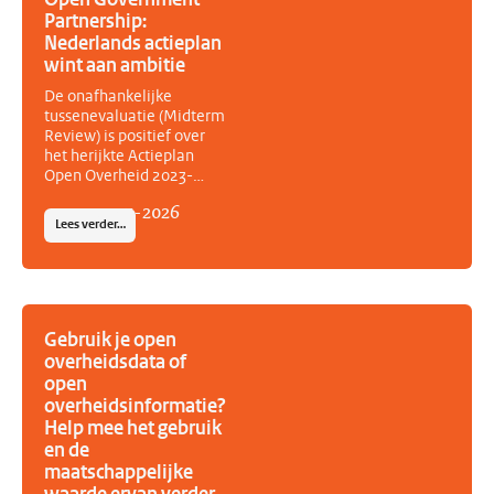
Open Government
Partnership:
Nederlands actieplan
wint aan ambitie
De onafhankelijke
tussenevaluatie (Midterm
Review) is positief over
het herijkte Actieplan
Open Overheid 2023-
2027. Volgens het
14
-
07
-
2026
Independent Reporting
Lees verder…
Mechanism (IRM) van het
Open Government
Partnership (OGP) heeft
Nederland de ambitie
van het actieplan tijdens
de herijking aanzienlijk
Gebruik je open
vergroot. Het vernieuwde
overheidsdata of
actieplan bevat zeven
open
nieuwe acties, acht
overheidsinformatie?
aangescherpte acties en
Help mee het gebruik
kent een sterkere
en de
samenwerking tussen
maatschappelijke
overheid en
maatschappelijke