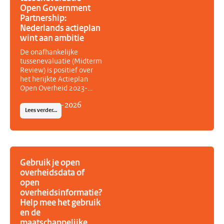
Open Government
Partnership:
Nederlands actieplan
wint aan ambitie
De onafhankelijke
tussenevaluatie (Midterm
Review) is positief over
het herijkte Actieplan
Open Overheid 2023-
2027. Volgens het
14
-
07
-
2026
Independent Reporting
Lees verder…
Mechanism (IRM) van het
Open Government
Partnership (OGP) heeft
Nederland de ambitie
van het actieplan tijdens
de herijking aanzienlijk
Gebruik je open
vergroot. Het vernieuwde
overheidsdata of
actieplan bevat zeven
open
nieuwe acties, acht
overheidsinformatie?
aangescherpte acties en
Help mee het gebruik
kent een sterkere
en de
samenwerking tussen
maatschappelijke
overheid en