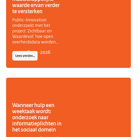
maatschappelijke
waarde ervan verder
organisaties.
te versterken
Public-Innovation
onderzoekt met het
project 'Zichtbaar en
Waardevol' hoe open
overheidsdata worden
gebruikt, welke
08
-
07
-
2026
maatschappelijke waarde
Lees verder…
zij opleveren en wat
nodig is om het
(her)gebruik verder te
stimuleren. Het project is
geselecteerd door de
maatschappelijke coalitie
Over Informatie
Gesproken en het
ministerie van
Wanneer hulp een
Binnenlandse Zaken en
weektaak wordt:
Koninkrijksrelaties in het
onderzoek naar
kader van het Actieplan
informatieplichten in
Open Overheid.
het sociaal domein