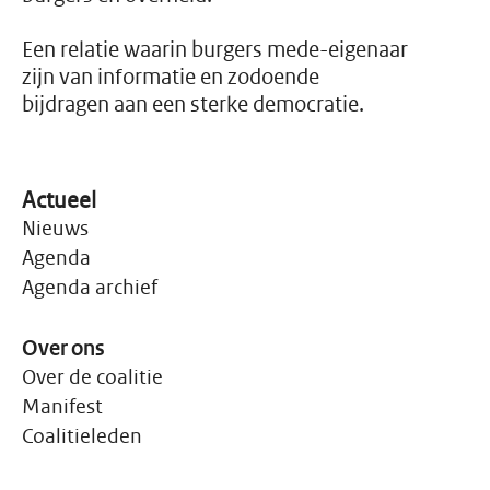
werkelijkheid inmiddels is
geworden voor mensen
rond de armoedegrens.
Een relatie waarin burgers mede-eigenaar
zijn van informatie en zodoende
bijdragen aan een sterke democratie.
Actueel
Nieuws
Agenda
Agenda archief
Over ons
Over de coalitie
Manifest
Coalitieleden