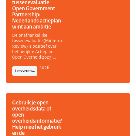
tussenevaluatie
Open Government
Partnership:
Nederlands actieplan
wint aan ambitie
De onafhankelijke
tussenevaluatie (Midterm
Review) is positief over
het herijkte Actieplan
Open Overheid 2023-
2027. Volgens het
14
-
07
-
2026
Independent Reporting
Lees verder…
Mechanism (IRM) van het
Open Government
Partnership (OGP) heeft
Nederland de ambitie
van het actieplan tijdens
de herijking aanzienlijk
Gebruik je open
vergroot. Het vernieuwde
overheidsdata of
actieplan bevat zeven
open
nieuwe acties, acht
overheidsinformatie?
aangescherpte acties en
Help mee het gebruik
kent een sterkere
en de
samenwerking tussen