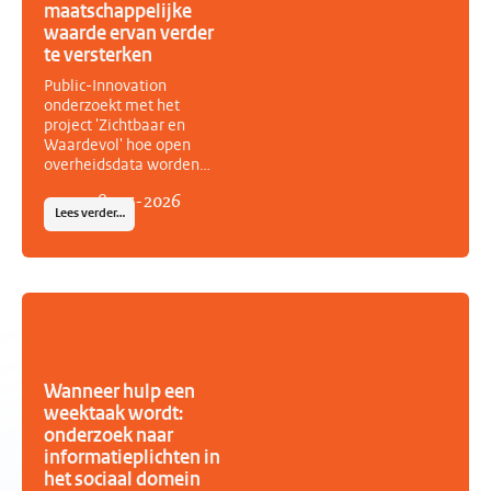
maatschappelijke
overheid en
maatschappelijke
waarde ervan verder
organisaties.
te versterken
Public-Innovation
onderzoekt met het
project 'Zichtbaar en
Waardevol' hoe open
overheidsdata worden
gebruikt, welke
08
-
07
-
2026
maatschappelijke waarde
Lees verder…
zij opleveren en wat
nodig is om het
(her)gebruik verder te
stimuleren. Het project is
geselecteerd door de
maatschappelijke coalitie
Over Informatie
Gesproken en het
ministerie van
Wanneer hulp een
Binnenlandse Zaken en
weektaak wordt:
Koninkrijksrelaties in het
onderzoek naar
kader van het Actieplan
informatieplichten in
Open Overheid.
het sociaal domein